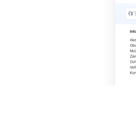
Inf
Ako
Obc
Mož
Zár
Och
Veľ
Kon