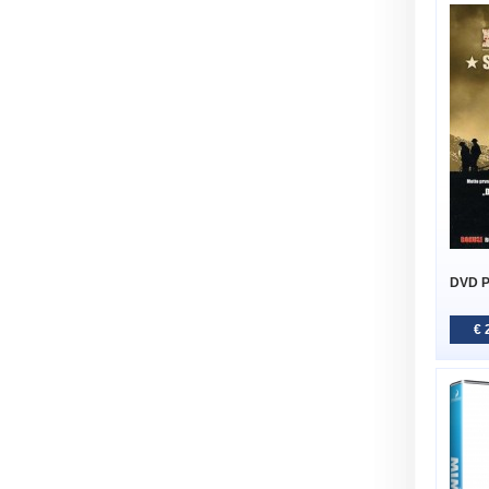
DVD Pr
€ 