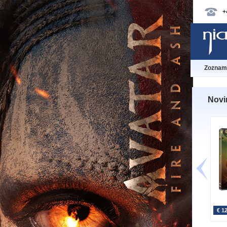
+
Zoznam 
Novi
€ 1