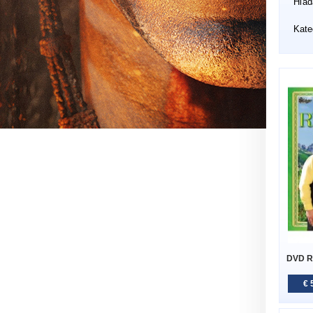
Hľad
Kate
DVD R
€ 