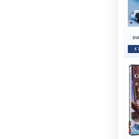
DVD
€ 