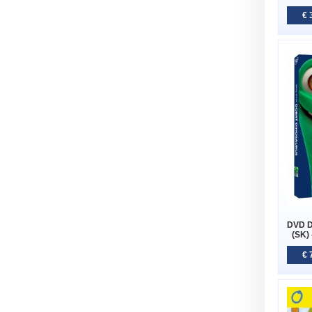
€ 
DVD D
(SK) 
€ 