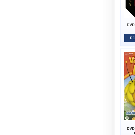
DVD 
€ 
DVD 