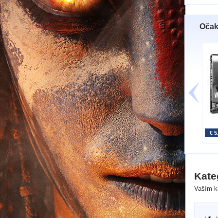
Očak
€ 5
Kate
Vaším kr