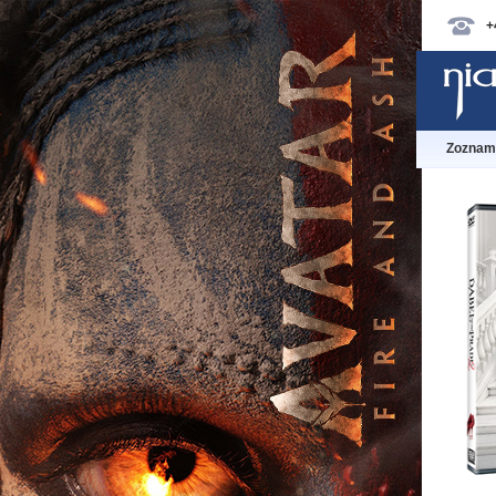
+
Zoznam 