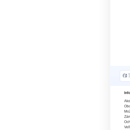
Inf
Ako
Obc
Mož
Zár
Och
Veľ