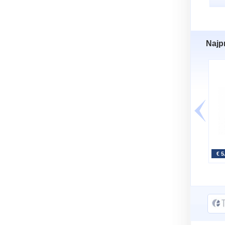
Najp
€ 5