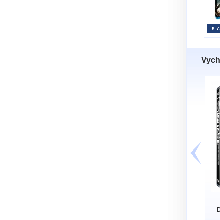
€ 7
Vych
D