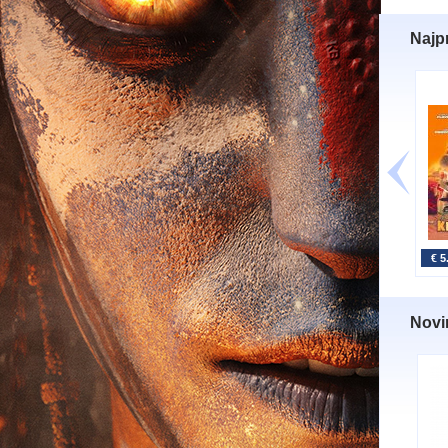
Najp
€ 5
Novi