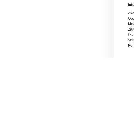
Inf
Ako
Obc
Mož
Zár
Och
Veľ
Kon