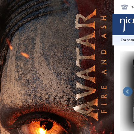
+
Zoznam 