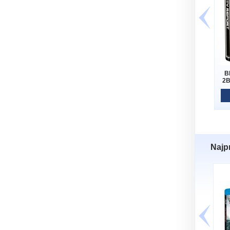
B
2B
Najp