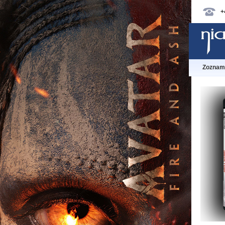
+
Zoznam 