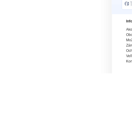
Inf
Ako
Obc
Mož
Zár
Och
Veľ
Kon