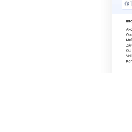
Inf
Ako
Obc
Mož
Zár
Och
Veľ
Kon