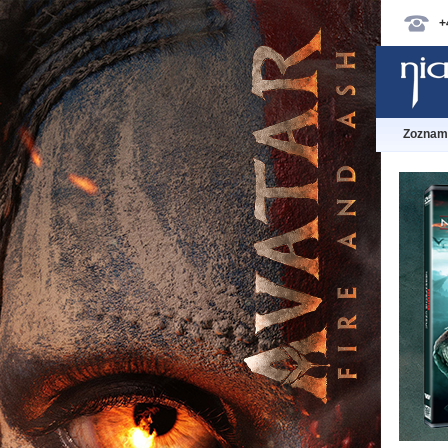
+
Zoznam 