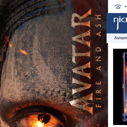
+
Zoznam 