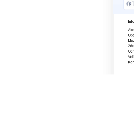
Inf
Ako
Obc
Mož
Zár
Och
Veľ
Kon