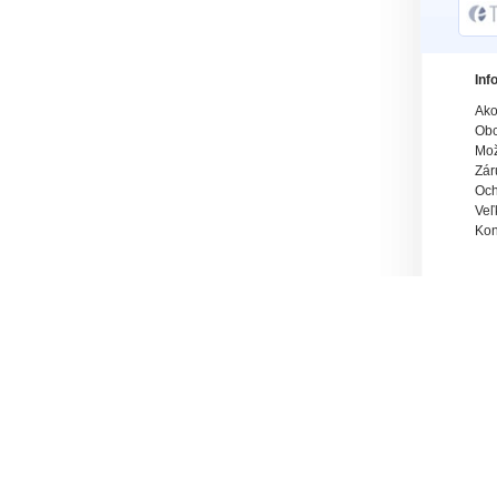
Inf
Ako
Obc
Mož
Zár
Och
Veľ
Kon