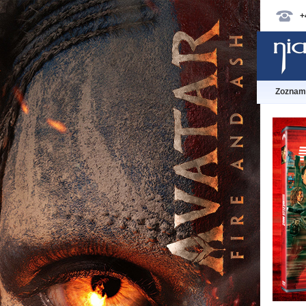
+
Zoznam 