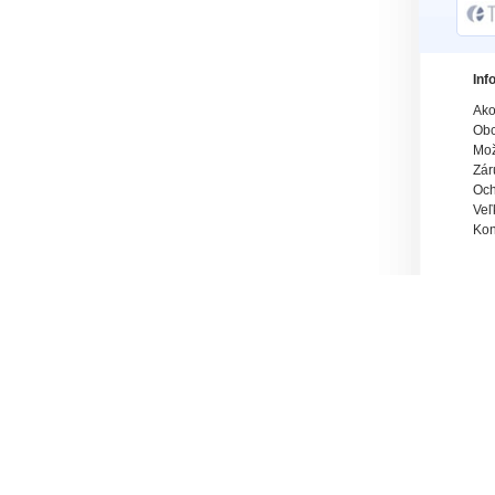
Inf
Ako
Obc
Mož
Zár
Och
Veľ
Kon