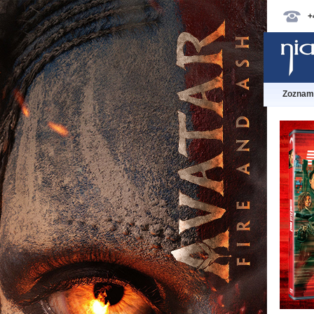
+
Zoznam 