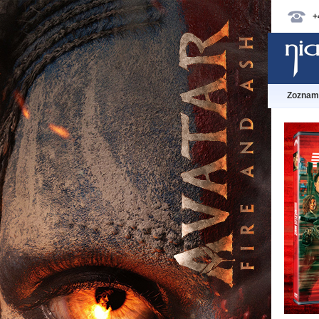
+
Zoznam 