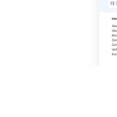
Inf
Ako
Obc
Mož
Zár
Och
Veľ
Kon