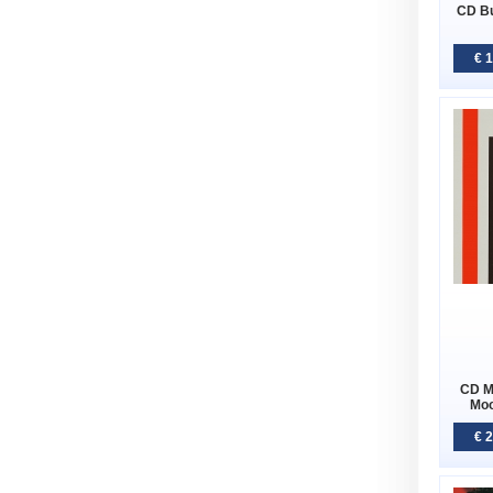
CD B
€ 
CD M
Moo
€ 