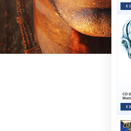
€ 
CD Du
Mont
€ 