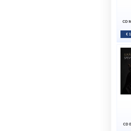
CD M
€ 
CD B