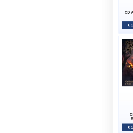
CD A
€ 
CD
E
€ 