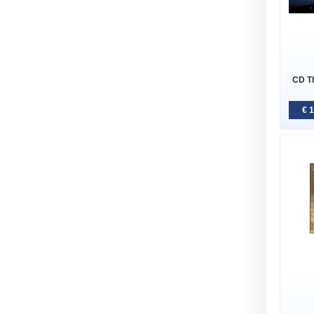
CD Th
€ 