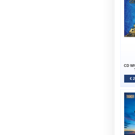
CD Whi
€ 