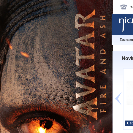
+
Zoznam 
Novin
€ 1