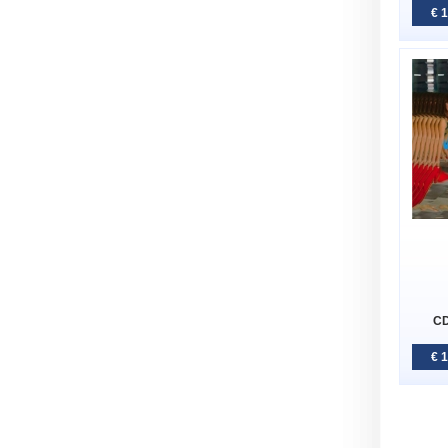
€ 
CD
€ 