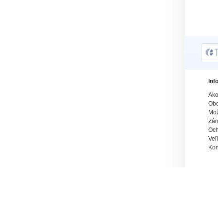
Inf
Ako
Obc
Mož
Zár
Och
Veľ
Kon