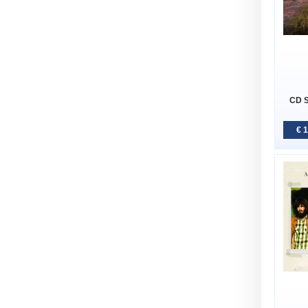
CD S
€ 