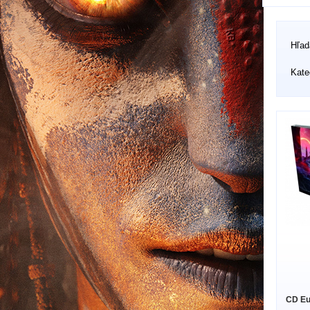
Hľad
Kate
CD Euf