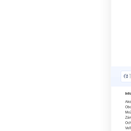
Inf
Ako
Obc
Mož
Zár
Och
Veľ