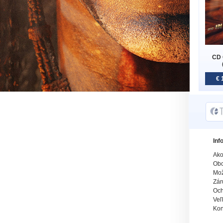
CD 
€ 
Inf
Ako
Obc
Mož
Zár
Och
Veľ
Kon