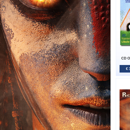
CD O
€ 