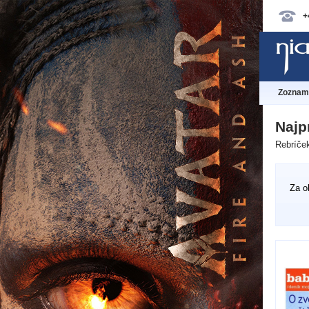
+
Zoznam 
Najp
Rebríček
Za o