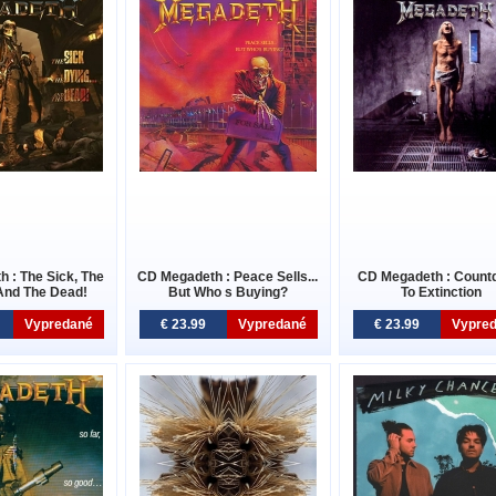
 : The Sick, The
CD Megadeth : Peace Sells...
CD Megadeth : Count
 And The Dead!
But Who s Buying?
To Extinction
Vypredané
€ 23.99
Vypredané
€ 23.99
Vypre