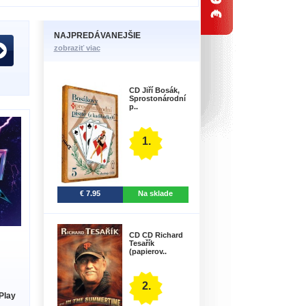
NAJPREDÁVANEJŠIE
zobraziť viac
CD Jiří Bosák,
Sprostonárodní
p..
1.
€ 7.95
Na sklade
CD CD Richard
Tesařík
(papierov..
2.
Play