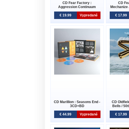
CD Fear Factory :
CD Fea
Aggression Continuum
Mechanize 
€ 19.99
Vypredané
€ 17.99
CD Marillion : Seasons End -
CD Oldfiel
3CD+BD
Bells / 50
€ 44.99
Vypredané
€ 17.99