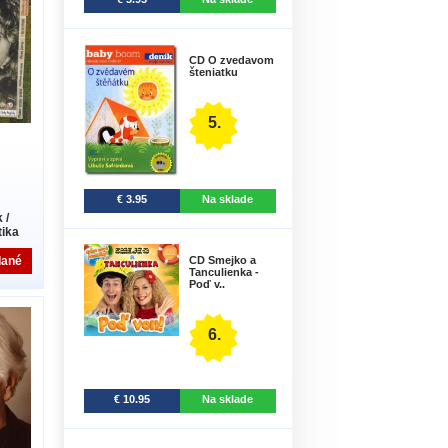
CD O zvedavom
šteniatku
5.
€ 3.95
Na sklade
 /
ika
CD Smejko a
dané
Tanculienka -
Poď v..
6.
€ 10.95
Na sklade