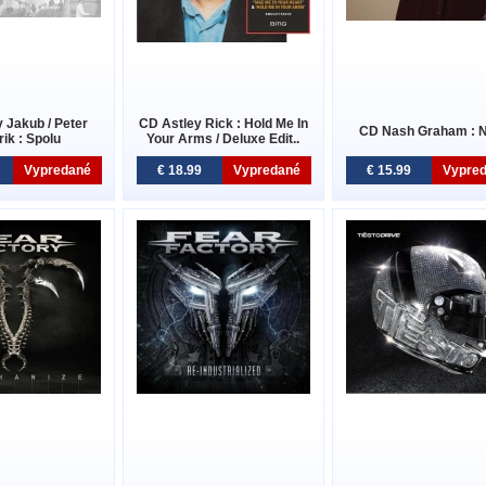
 Jakub / Peter
CD Astley Rick : Hold Me In
CD Nash Graham : 
rik : Spolu
Your Arms / Deluxe Edit..
Vypredané
€ 18.99
Vypredané
€ 15.99
Vypre