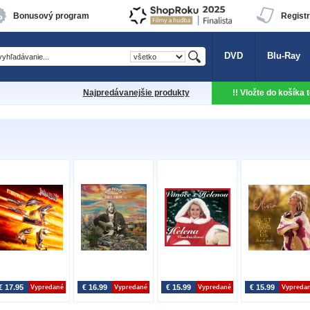
Bonusový program
Registr
DVD
Blu-Ray
Najpredávanejšie produkty
!! Vložte do košíka
€ 17.95
€ 16.99
€ 15.99
€ 15.99
Vypredané
Vypredané
Vypredané
Vypreda