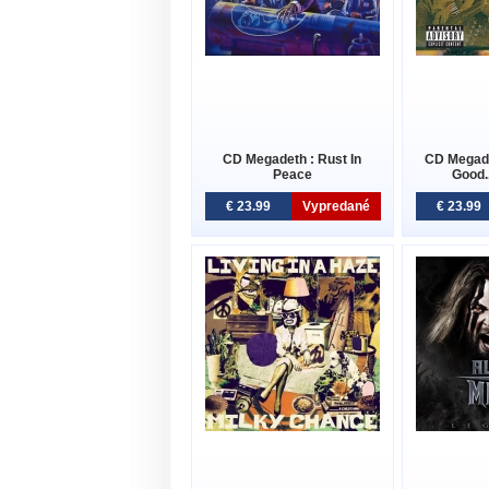
CD Megadeth : Rust In
CD Megade
Peace
Good.
€ 23.99
Vypredané
€ 23.99