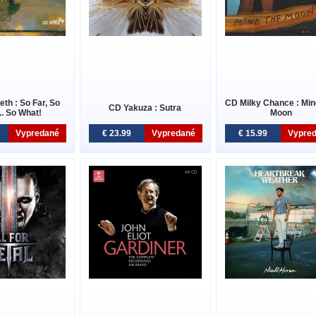
th : So Far, So
CD Milky Chance : Min
CD Yakuza : Sutra
.. So What!
Moon
Vypredané
€ 23.99
Vypredané
€ 15.99
Vypre