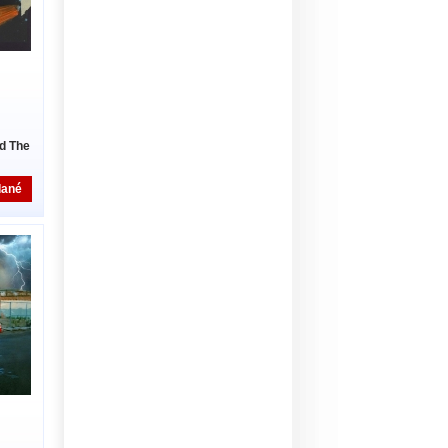
d The
dané