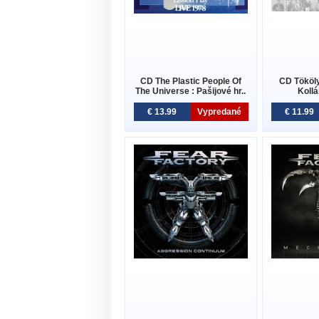
CD The Plastic People Of
CD Tököly
The Universe : Pašijové hr..
Kollá
€ 13.99
Vypredané
€ 11.99