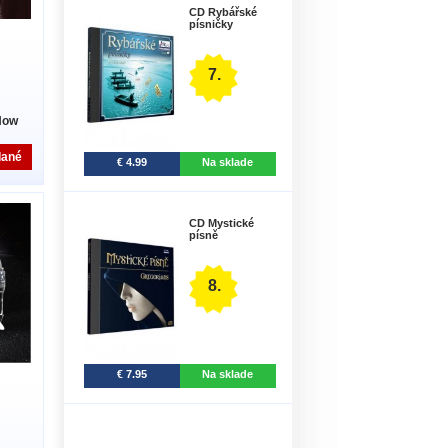
CD Rybářské
písničky
7.
Now
dané
€ 4.99
Na sklade
CD Mystické
písně
8.
€ 7.95
Na sklade