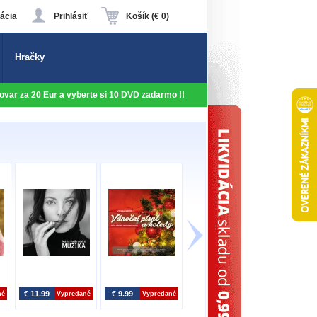
ácia
Prihlásiť
Košík (€ 0)
Hračky
 tovar za 20 Eur a vyberte si 10 DVD zadarmo !!
€ 11.99
€ 9.99
€ 12.99
€ 14.99
né
Vypredané
Vypredané
Vypredané
V