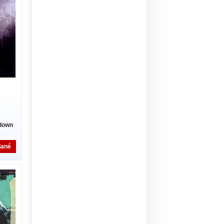
down
dané