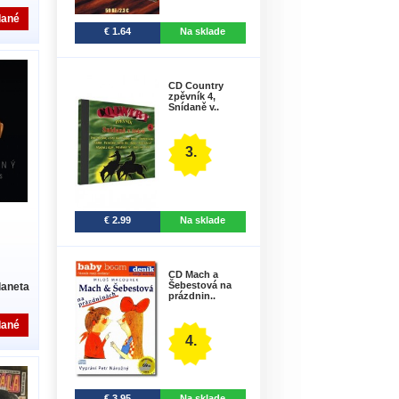
dané
€ 1.64
Na sklade
CD Country
zpěvník 4,
Snídaně v..
3.
€ 2.99
Na sklade
CD Mach a
Šebestová na
laneta
prázdnin..
dané
4.
€ 3.95
Na sklade