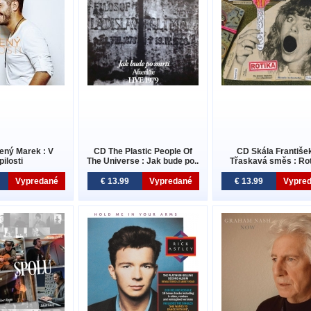
ený Marek : V
CD The Plastic People Of
CD Skála František
pilosti
The Universe : Jak bude po..
Třaskavá směs : Rot
Vypredané
€ 13.99
Vypredané
€ 13.99
Vypre