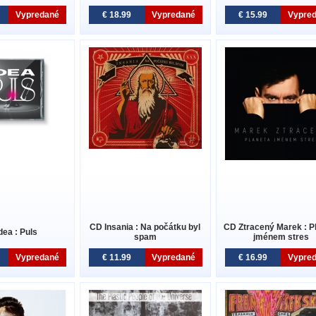
Vypredané
€ 18.99
Vypredané
€ 15.99
Vypre
CD Insania : Na počátku byl
CD Ztracený Marek : P
dea : Puls
spam
jménem stres
Vypredané
€ 11.99
Vypredané
€ 16.99
Vypre