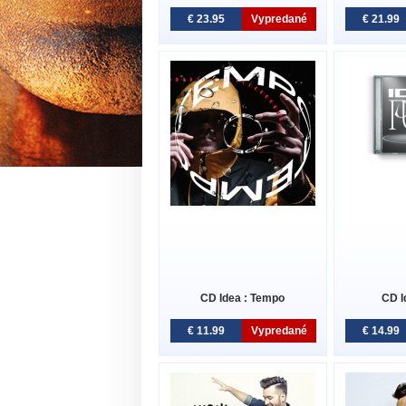
€ 23.95
Vypredané
€ 21.99
CD Idea : Tempo
CD I
€ 11.99
Vypredané
€ 14.99