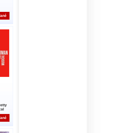
dané
etty
al
dané