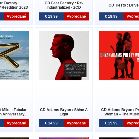
r Factory :
CD Fear Factory : Re-
CD Tiesto : Drive
/ Reedition 2023
Industrialized - 2CD
Vypredané
€ 19.99
Vypredané
€ 18.99
Vypre
d Mike : Tubular
CD Adams Bryan : Shine A
CD Adams Bryan : Pr
th Anniversary..
Light
Woman – The Music
Vypredané
€ 14.99
Vypredané
€ 15.99
Vypre