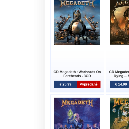
CD Megadeth : Warheads On
CD Megadeth
Foreheads - 3CD
Dying ...
€ 25.99
Vypredané
€ 14.99