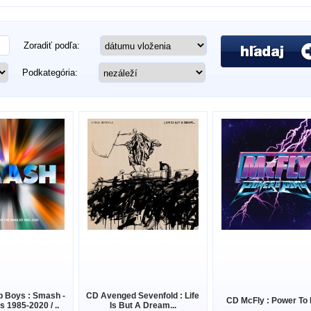
Zoradiť podľa:
Podkategória:
p Boys : Smash -
CD Avenged Sevenfold : Life
CD McFly : Power To 
s 1985-2020 / ..
Is But A Dream...