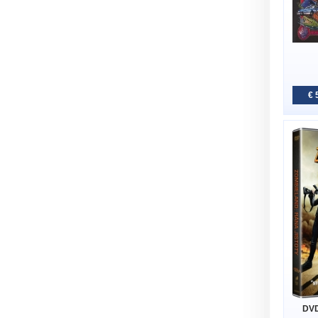
€ 
DVD