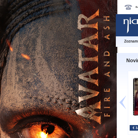
+
Zoznam 
Novin
€ 3