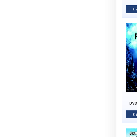
€ 
DVD 
€ 