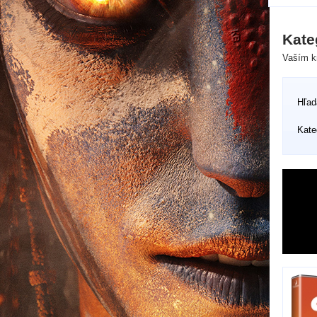
Kate
Vaším kr
Hľad
Kate