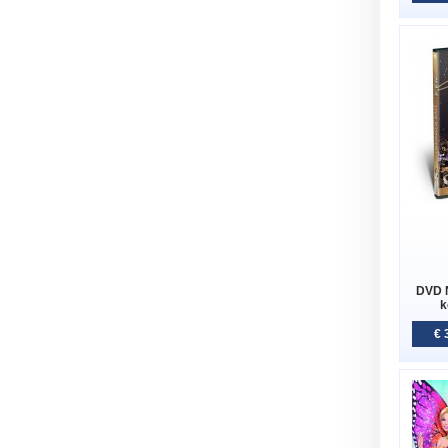
DVD N
k
€ 