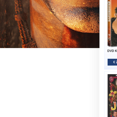
DVD K
€ 