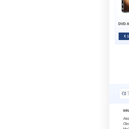
DVD An
€ 
Inf
Ako
Obc