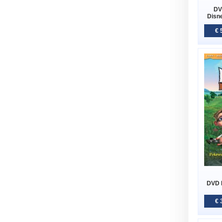
DV
Disne
€ 
DVD K
€ 