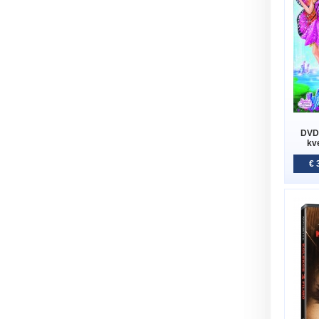
DVD 
kv
€ 