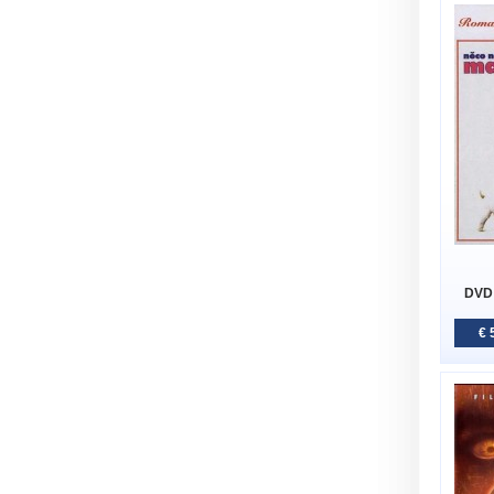
DVD 
€ 