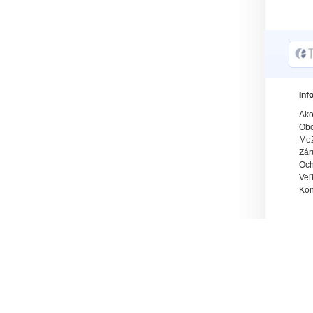
Inf
Ako
Obc
Mož
Zár
Och
Veľ
Kon