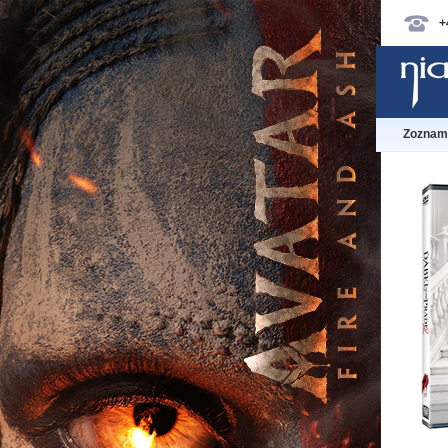
+
Zoznam 