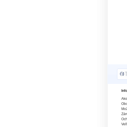
Inf
Ako
Obc
Mož
Zár
Och
Veľ