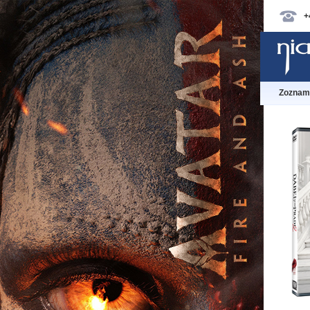
+
Zoznam 