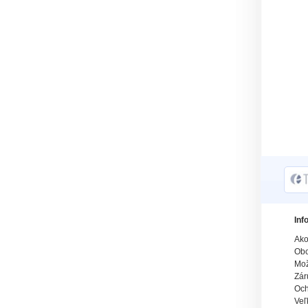
Inf
Ako
Obc
Mož
Zár
Och
Veľ