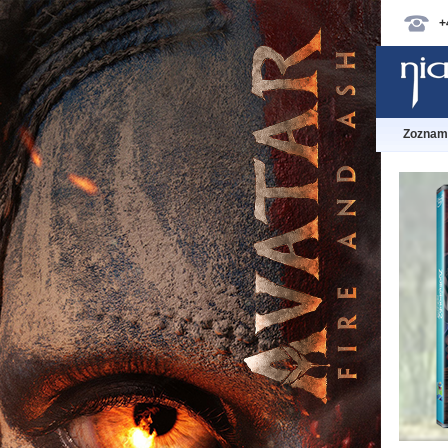
+
Zoznam 