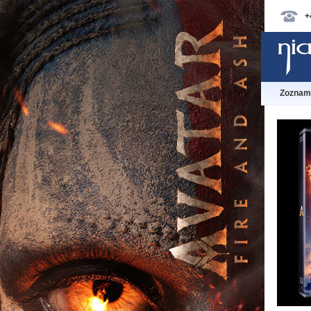
+
Zoznam 