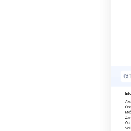
Inf
Ako
Obc
Mož
Zár
Och
Veľ