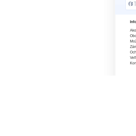
Inf
Ako
Obc
Mož
Zár
Och
Veľ
Kon