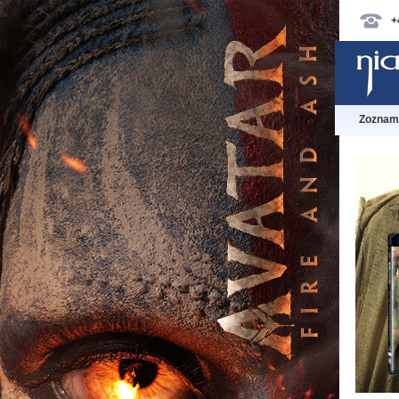
+
Zoznam 