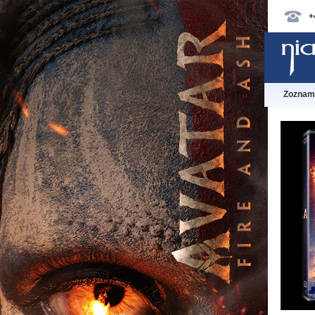
+
Zoznam 