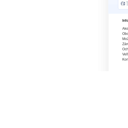
Inf
Ako
Obc
Mož
Zár
Och
Veľ
Kon