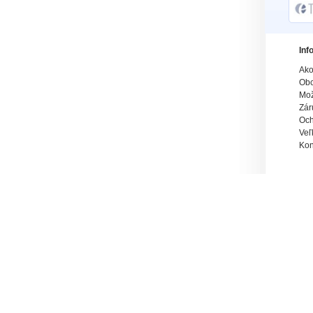
Inf
Ako
Obc
Mož
Zár
Och
Veľ
Kon