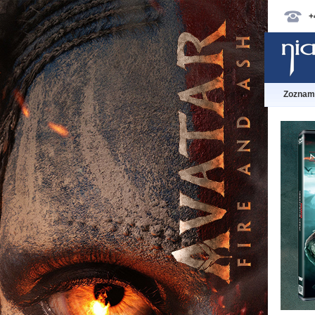
+
Zoznam 