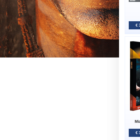
€ 
Mi
€ 