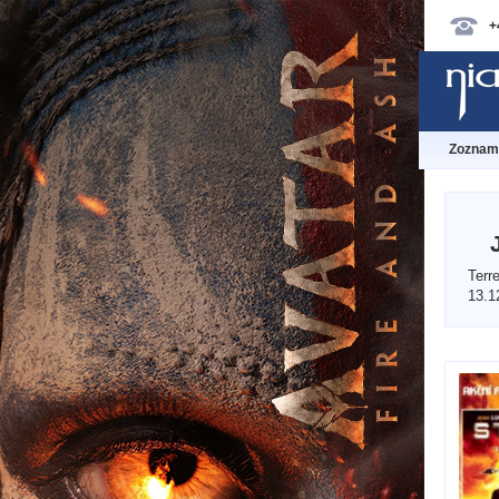
+
Zoznam 
Terr
13.1