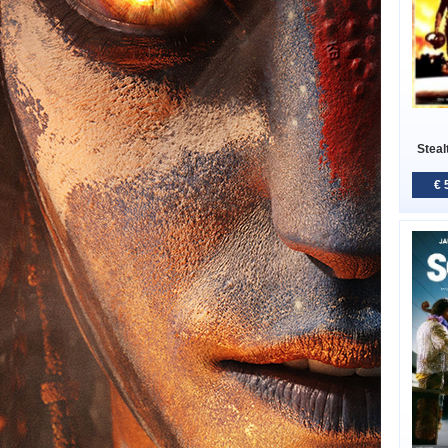
Steal
€ 