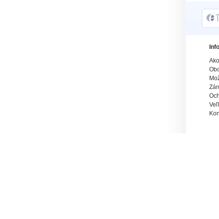
Inf
Ako
Obc
Mož
Zár
Och
Veľ
Kon