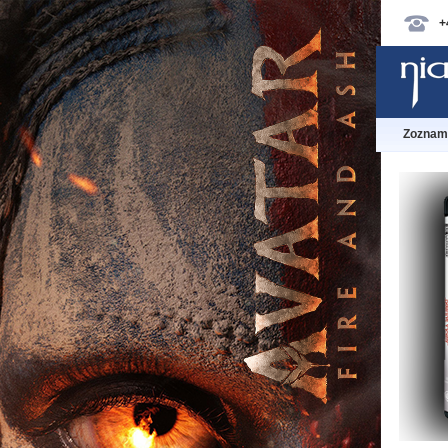
+
Zoznam 