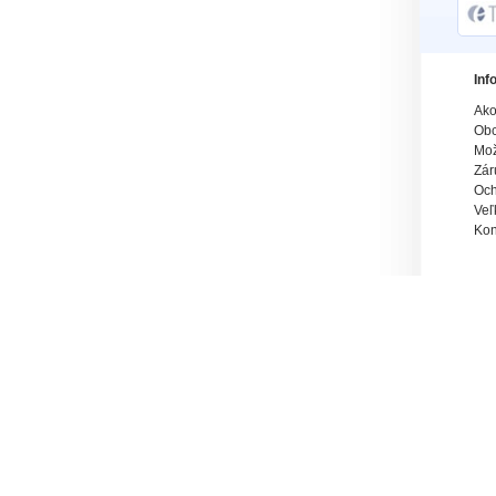
Inf
Ako
Obc
Mož
Zár
Och
Veľ
Kon