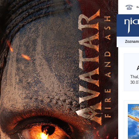
+
Zoznam 
Thal
30.0