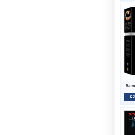
Batm
€ 