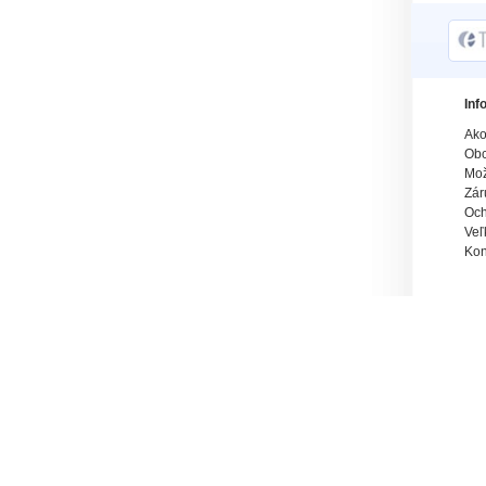
Inf
Ako
Obc
Mož
Zár
Och
Veľ
Kon