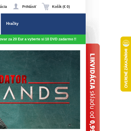
ácia
Prihlásiť
Košík (€ 0)
Hračky
 tovar za 20 Eur a vyberte si 10 DVD zadarmo !!