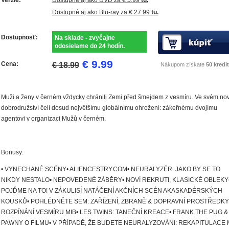
Dostupné aj ako Blu-ray za € 27.99
tu.
Dostupnosť:
Na sklade - zvyčajne
odosielame do 24 hodín.
€ 9.99
Cena:
€ 18.99
Nákupom získate
50 kredit
Muži a ženy v černém vždycky chránili Zemi před šmejdem z vesmíru. Ve svém n
dobrodružství čelí dosud největšímu globálnímu ohrožení: zákeřnému dvojímu
agentovi v organizaci Mužů v černém.
Bonusy:
• VYNECHANÉ SCÉNY• ALIENCESTRY.COM• NEURALYZÉR: JAKO BY SE TO
NIKDY NESTALO• NEPOVEDENÉ ZÁBĚRY• NOVÍ REKRUTI, KLASICKÉ OBLEKY
POJĎME NA TO! V ZÁKULISÍ NATÁČENÍ AKČNÍCH SCÉN AKASKADÉRSKÝCH
KOUSKŮ• POHLÉDNĚTE SEM: ZAŘÍZENÍ, ZBRANĚ & DOPRAVNÍ PROSTŘEDKY
ROZPÍNÁNÍ VESMÍRU MIB• LES TWINS: TANEČNÍ KREACE• FRANK THE PUG &
PAWNY O FILMU• V PŘÍPADĚ, ŽE BUDETE NEURALYZOVÁNI: REKAPITULACE 