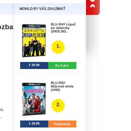
MOHLO BY VÁS ZAUJÍMAŤ
BLU-RAY Lúpež
ozba
po taliansky
(2003) BD..
1.
€ 26.99
Do 5 dní.
BLU-RAY
Bláznivá strela
(UHD)
2.
ké,
,
€ 29.99
Predpredaj