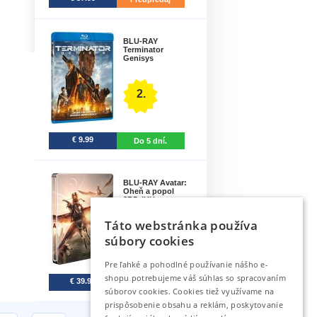
BLU-RAY
Terminator
Genisys
2.
€ 9.99
Do 5 dní.
BLU-RAY Avatar:
Oheň a popol
3BD (UH..
Táto webstránka používa
3.
súbory cookies
Pre ľahké a pohodlné používanie nášho e-
shopu potrebujeme váš súhlas so spracovaním
€ 39.99
Na sklade
súborov cookies. Cookies tiež využívame na
prispôsobenie obsahu a reklám, poskytovanie