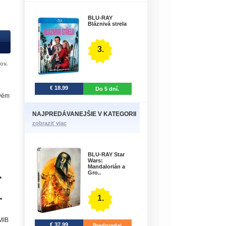
BLU-RAY
Bláznivá strela
3.
ov.
€ 18.99
Do 5 dní.
ovém
NAJPREDÁVANEJŠIE V KATEGORII
zobraziť viac
BLU-RAY Star
Wars:
Mandalorián a
Gro..
•
1.
•
MIB
€ 37.99
Predpredaj