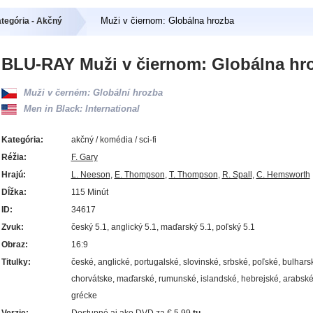
Muži v čiernom: Globálna hrozba
tegória - Akčný
BLU-RAY Muži v čiernom: Globálna hr
Muži v černém: Globální hrozba
Men in Black: International
Kategória:
akčný / komédia / sci-fi
Réžia:
F. Gary
Hrajú:
L. Neeson
,
E. Thompson
,
T. Thompson
,
R. Spall
,
C. Hemsworth
Dĺžka:
115 Minút
ID:
34617
Zvuk:
český 5.1, anglický 5.1, maďarský 5.1, poľský 5.1
Obraz:
16:9
Titulky:
české, anglické, portugalské, slovinské, srbské, poľské, bulhars
chorvátske, maďarské, rumunské, islandské, hebrejské, arabské
grécke
Verzie:
Dostupné aj ako DVD za € 5.99
tu.