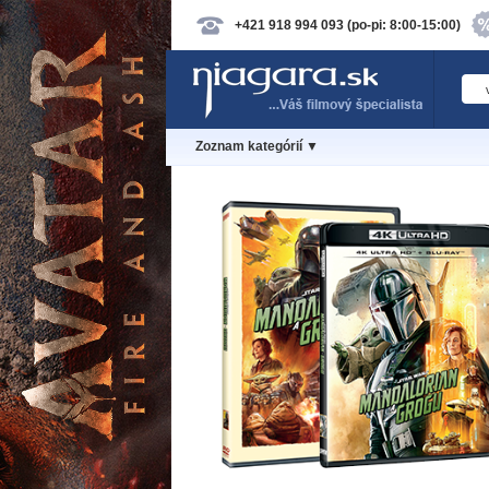
+421 918 994 093 (po-pi: 8:00-15:00)
Zoznam kategórií ▼