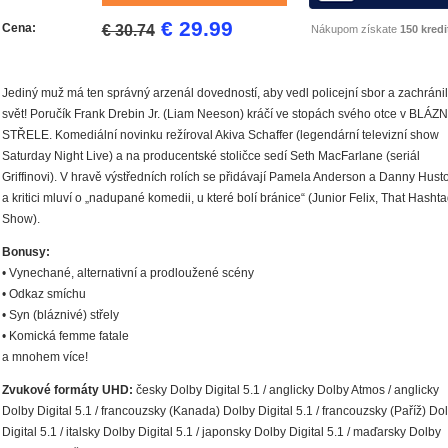
€ 29.99
Cena:
€ 30.74
Nákupom získate
150 kredi
Jediný muž má ten správný arzenál dovedností, aby vedl policejní sbor a zachránil
svět! Poručík Frank Drebin Jr. (Liam Neeson) kráčí ve stopách svého otce v BLÁZ
STŘELE. Komediální novinku režíroval Akiva Schaffer (legendární televizní show
Saturday Night Live) a na producentské stoličce sedí Seth MacFarlane (seriál
Griffinovi). V hravě výstředních rolích se přidávají Pamela Anderson a Danny Hust
a kritici mluví o „nadupané komedii, u které bolí bránice“ (Junior Felix, That Hasht
Show).
Bonusy:
• Vynechané, alternativní a prodloužené scény
• Odkaz smíchu
• Syn (bláznivé) střely
• Komická femme fatale
a mnohem více!
Zvukové formáty UHD:
česky Dolby Digital 5.1 / anglicky Dolby Atmos / anglicky
Dolby Digital 5.1 / francouzsky (Kanada) Dolby Digital 5.1 / francouzsky (Paříž) Do
Digital 5.1 / italsky Dolby Digital 5.1 / japonsky Dolby Digital 5.1 / maďarsky Dolby