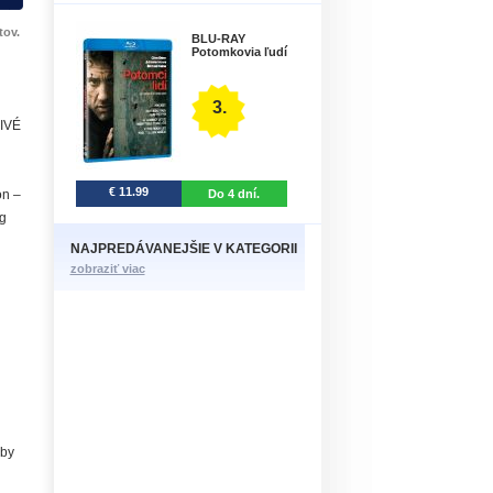
tov.
BLU-RAY
Potomkovia ľudí
3.
NIVÉ
€ 11.99
Do 4 dní.
on –
ag
NAJPREDÁVANEJŠIE V KATEGORII
zobraziť viac
lby