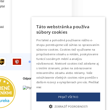
ital
ital
Táto webstránka používa
ské
súbory cookies
Pre ľahké a pohodlné používanie nášho e-
shopu potrebujeme váš súhlas so spracovaním
súborov cookies. Cookies tiež využívame na
prispôsobenie obsahu a reklám, poskytovanie
•
funkcií sociálnych médií a analýzu
návštevnosti. Niektoré cookies tiež zdieľame aj
s tretími stranami, práve na zobrazovanie
relevantného obsahu alebo reklamy. Vaše
odsúhlasenie všetkých cookies nám pomôže v
Odporúčame tiež
ďalšom rozvoji a vylepšeniach pre vás.
Prečítať
viac
PRIJAŤ VŠETKO
ZOBRAZIŤ PODROBNOSTI