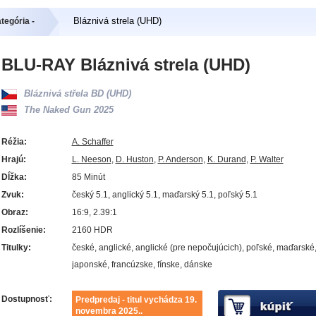
Bláznivá strela (UHD)
tegória -
BLU-RAY Bláznivá strela (UHD)
Bláznivá střela BD (UHD)
The Naked Gun 2025
Réžia:
A. Schaffer
Hrajú:
L. Neeson
,
D. Huston
,
P. Anderson
,
K. Durand
,
P. Walter
Dĺžka:
85 Minút
Zvuk:
český 5.1, anglický 5.1, maďarský 5.1, poľský 5.1
Obraz:
16:9, 2.39:1
Rozlíšenie:
2160 HDR
Titulky:
české, anglické, anglické (pre nepočujúcich), poľské, maďarské
japonské, francúzske, fínske, dánske
Dostupnosť:
Predpredaj - titul vychádza 19.
novembra 2025..