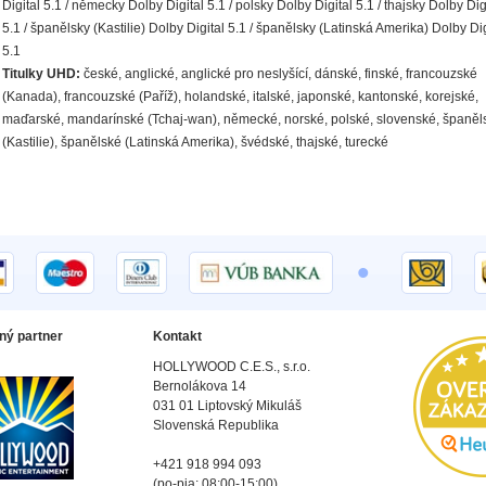
Digital 5.1 / německy Dolby Digital 5.1 / polsky Dolby Digital 5.1 / thajsky Dolby Dig
5.1 / španělsky (Kastilie) Dolby Digital 5.1 / španělsky (Latinská Amerika) Dolby Dig
5.1
Titulky UHD:
české, anglické, anglické pro neslyšící, dánské, finské, francouzské
(Kanada), francouzské (Paříž), holandské, italské, japonské, kantonské, korejské,
maďarské, mandarínské (Tchaj-wan), německé, norské, polské, slovenské, španěl
(Kastilie), španělské (Latinská Amerika), švédské, thajské, turecké
•
ný partner
Kontakt
HOLLYWOOD C.E.S., s.r.o.
Bernolákova 14
031 01 Liptovský Mikuláš
Slovenská Republika
+421 918 994 093
(po-pia: 08:00-15:00)