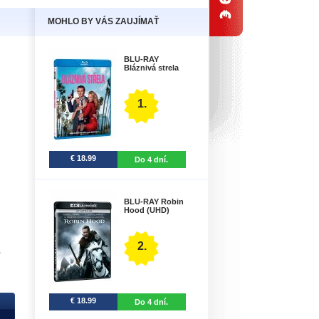
MOHLO BY VÁS ZAUJÍMAŤ
BLU-RAY
Bláznivá strela
1.
€ 18.99
Do 4 dní.
BLU-RAY Robin
Hood (UHD)
2.
,
€ 18.99
Do 4 dní.