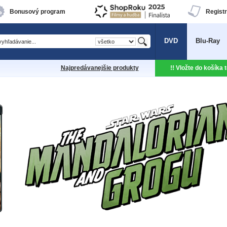
Bonusový program
Registr
DVD
Blu-Ray
Najpredávanejšie produkty
!! Vložte do košíka