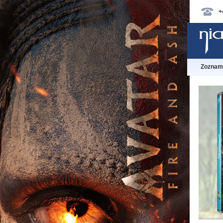
+
Zoznam 