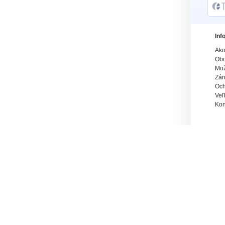
Inf
Ako
Obc
Mož
Zár
Och
Veľ
Kon