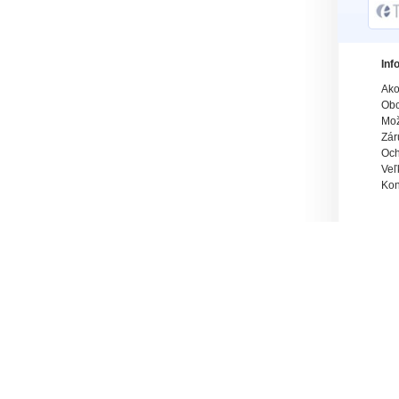
Inf
Ako
Obc
Mož
Zár
Och
Veľ
Kon