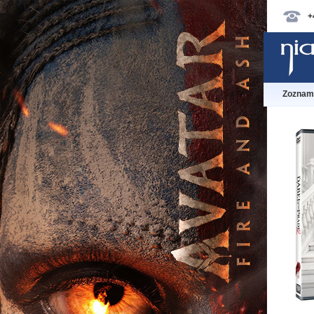
+
Zoznam 