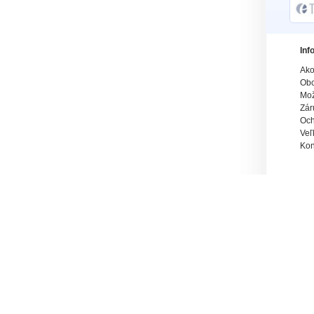
Inf
Ako
Obc
Mož
Zár
Och
Veľ
Kon