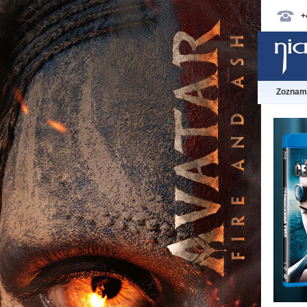
+
Zoznam 