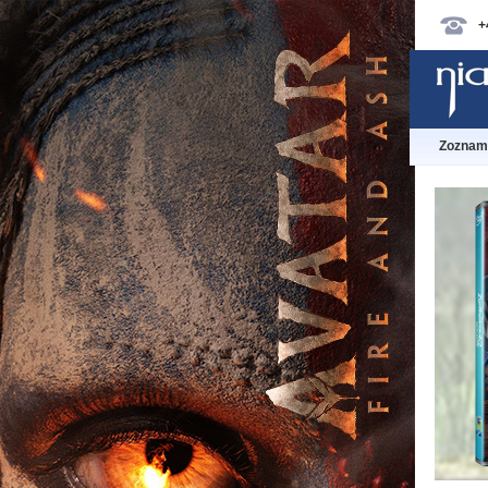
+
Zoznam 