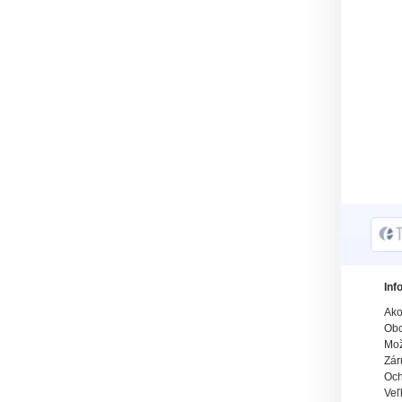
Inf
Ako
Obc
Mož
Zár
Och
Veľ