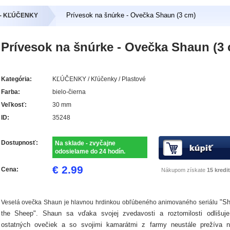
Prívesok na šnúrke - Ovečka Shaun (3 cm)
 - KĽÚČENKY
Prívesok na šnúrke - Ovečka Shaun (3
Kategória:
KĽÚČENKY / Kľúčenky / Plastové
Farba:
bielo-čierna
Veľkosť:
30 mm
ID:
35248
Dostupnosť:
Na sklade - zvyčajne
odosielame do 24 hodín.
€ 2.99
Cena:
Nákupom získate
15 kredit
"S
Veselá ovečka Shaun je hlavnou hrdinkou obľúbeného animovaného seriálu
the Sheep"
. Shaun sa vďaka svojej zvedavosti a roztomilosti odlišuj
ostatných ovečiek a so svojimi kamarátmi z farmy neustále prežíva 