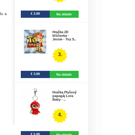
lu a
€ 3.99
Na sklade
Hračka 2D
kľúčenka -
Jessie - Toy S..
3.
€ 3.99
Na sklade
Hračka Plyšový
papagáj Lora
Baby - ..
4.
€ 5.99
Na sklade