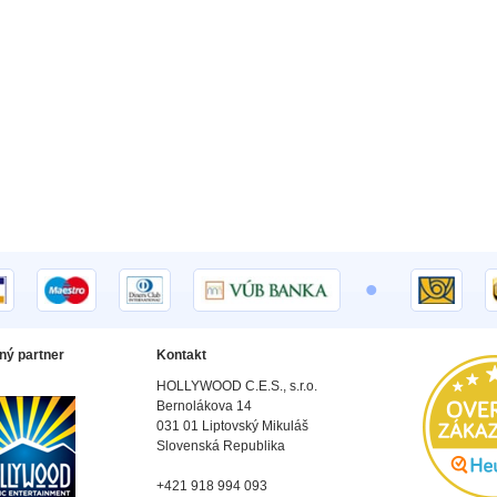
•
ný partner
Kontakt
HOLLYWOOD C.E.S., s.r.o.
Bernolákova 14
031 01 Liptovský Mikuláš
Slovenská Republika
+421 918 994 093