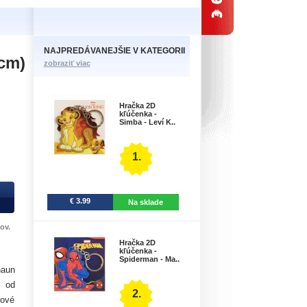
NAJPREDÁVANEJŠIE V KATEGORII
 cm)
zobraziť viac
Hračka 2D
kľúčenka -
Simba - Leví K..
1.
€ 3.99
Na sklade
ov.
Hračka 2D
kľúčenka -
Spiderman - Ma..
haun
e od
2.
nové