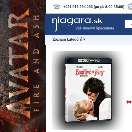
+421 918 994 093 (po-pi: 8:00-15:00)
Zoznam kategórií ▼