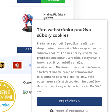
Hračka Figúrka v
balíčku
Avengers -..
Táto webstránka používa
5.
súbory cookies
Pre ľahké a pohodlné používanie nášho e-
shopu potrebujeme váš súhlas so spracovaním
€ 4.99
Na sklade
súborov cookies. Cookies tiež využívame na
prispôsobenie obsahu a reklám, poskytovanie
•
funkcií sociálnych médií a analýzu
návštevnosti. Niektoré cookies tiež zdieľame aj
s tretími stranami, práve na zobrazovanie
relevantného obsahu alebo reklamy. Vaše
odsúhlasenie všetkých cookies nám pomôže v
Odporúčame tiež
ďalšom rozvoji a vylepšeniach pre vás.
Prečítať
viac
PRIJAŤ VŠETKO
ZOBRAZIŤ PODROBNOSTI