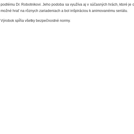
podlému Dr. Robotnikovi. Jeho podoba sa využíva aj v súčasných hrách, ktoré je 
možné hrať na rôznych zariadeniach a bol inšpiráciou k animovanému seriálu.
Výrobok spĺňa všetky bezpečnostné normy.