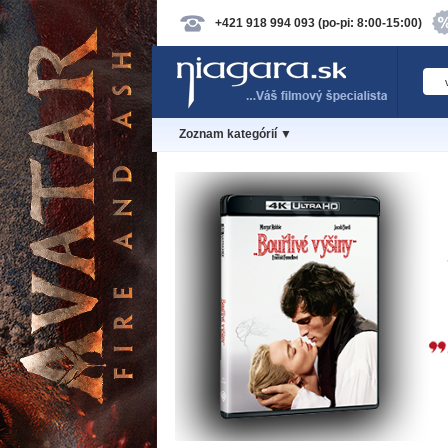
+421 918 994 093 (po-pi: 8:00-15:00)
Zoznam kategórií ▼