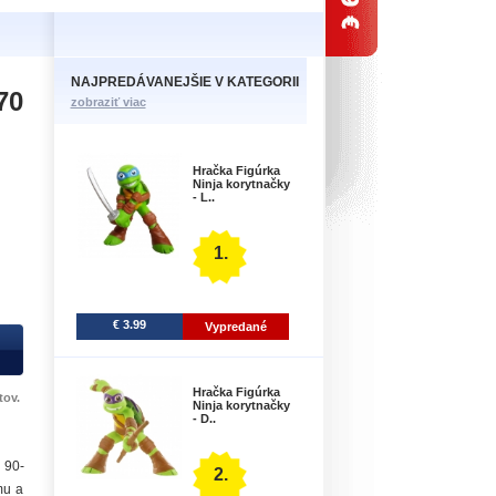
NAJPREDÁVANEJŠIE V KATEGORII
70
zobraziť viac
Hračka Figúrka
Ninja korytnačky
- L..
1.
€ 3.99
Vypredané
Hračka Figúrka
tov.
Ninja korytnačky
- D..
 90-
2.
mu a