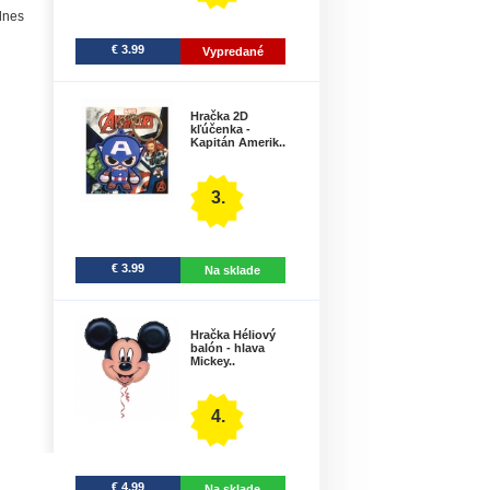
dnes
€ 3.99
Vypredané
Hračka 2D
kľúčenka -
Kapitán Amerik..
3.
€ 3.99
Na sklade
Hračka Héliový
balón - hlava
Mickey..
4.
€ 4.99
Na sklade