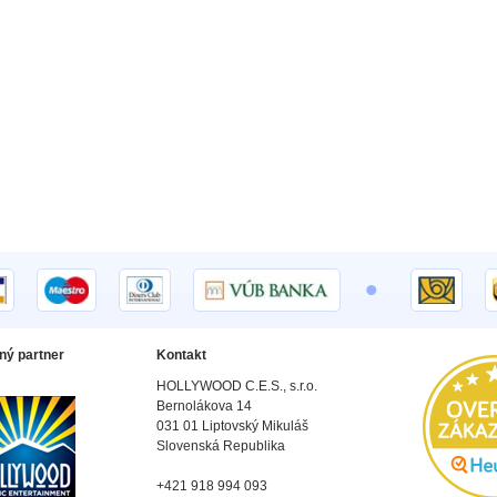
•
ný partner
Kontakt
HOLLYWOOD C.E.S., s.r.o.
Bernolákova 14
031 01 Liptovský Mikuláš
Slovenská Republika
+421 918 994 093