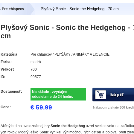
Plyšový Sonic - Sonic the Hedgehog - 70 cm
- Pre chlapcov
Plyšový Sonic - Sonic the Hedgehog - 
cm
Kategória:
Pre chlapcov / PLYŠÁKY / ANIMÁKY A LICENCIE
Farba:
modrá
Veľkosť:
700
ID:
99577
Dostupnosť:
Na sklade - zvyčajne
odosielame do 24 hodín.
€ 59.99
Cena:
Nákupom získate
300 kredi
Akčný hrdina svetoznámej hry
Sonic the Hedgehog
uzrel svetlo sveta na začiatku
ych rokov. Modrý ježko Sonic vynikal výnimočnou rýchlosťou a bojoval proti zlé