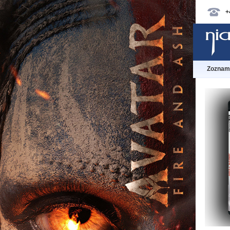
+
Zoznam 