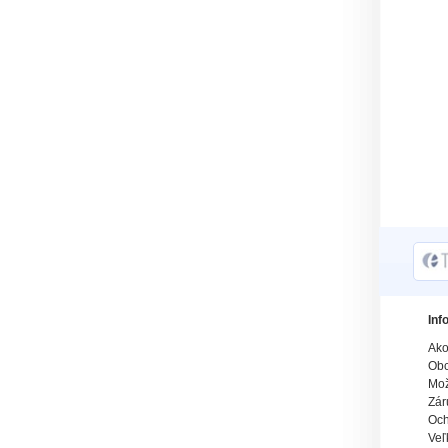
Inf
Ako
Obc
Mož
Zár
Och
Veľ