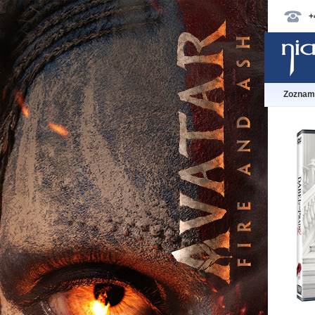
+
Zoznam 