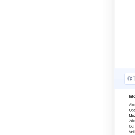
Inf
Ako
Obc
Mož
Zár
Och
Veľ