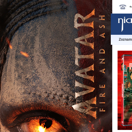
+
Zoznam 