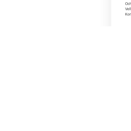
Och
Veľ
Kon