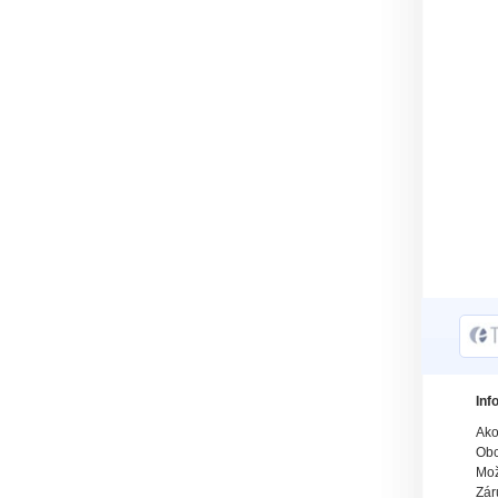
Inf
Ako
Obc
Mož
Zár