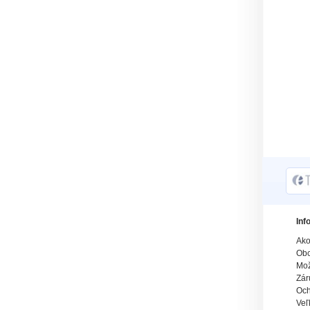
Inf
Ako
Obc
Mož
Zár
Och
Veľ