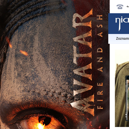
+
Zoznam 