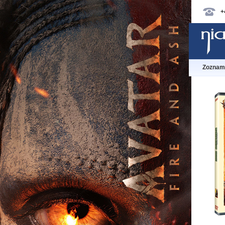
+
Zoznam 