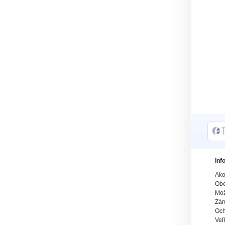
Inf
Ako
Obc
Mož
Zár
Och
Veľ