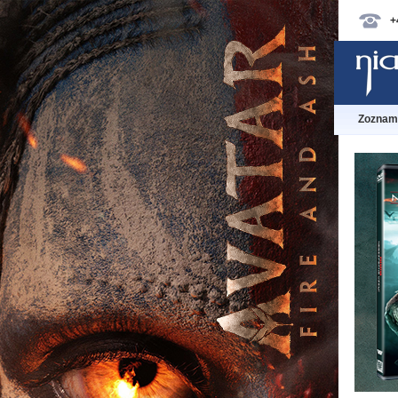
+
Zoznam 