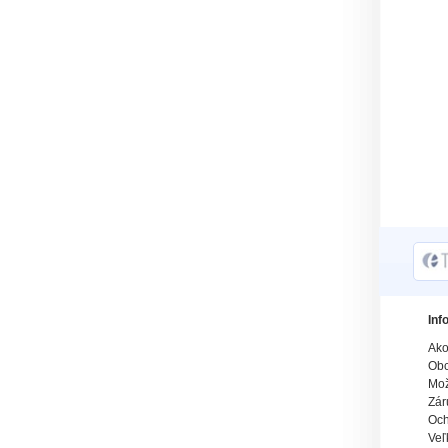
Inf
Ako
Obc
Mož
Zár
Och
Veľ