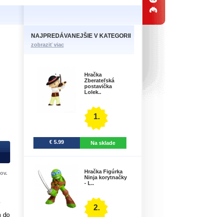
NAJPREDÁVANEJŠIE V KATEGORII
zobraziť viac
Hračka
Zberateľská
postavička
Lolek..
1.
€ 5.99
Na sklade
Hračka Figúrka
ov.
Ninja korytnačky
- L..
v
2.
m do