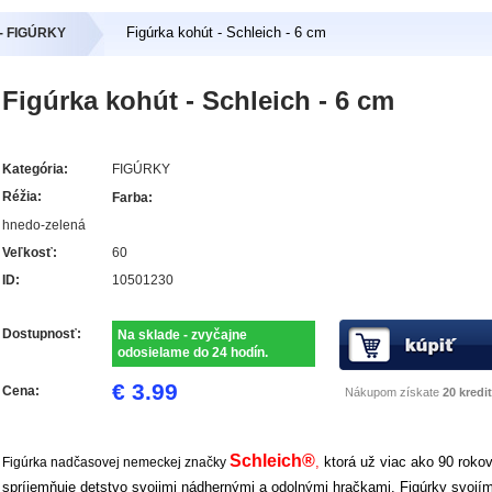
Figúrka kohút - Schleich - 6 cm
 - FIGÚRKY
Figúrka kohút - Schleich - 6 cm
Kategória:
FIGÚRKY
Réžia:
Farba:
hnedo-zelená
Veľkosť:
60
ID:
10501230
Dostupnosť:
Na sklade - zvyčajne
odosielame do 24 hodín.
€ 3.99
Cena:
Nákupom získate
20 kredit
Schleich®
,
ktorá už viac ako 90 roko
Figúrka nadčasovej nemeckej značky
spríjemňuje detstvo svojimi nádhernými a odolnými hračkami. Figúrky svojí