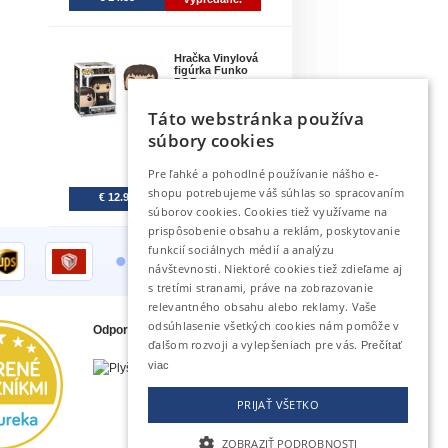
Hračka Vinylová
figúrka Funko
POP ..
Táto webstránka používa
5.
súbory cookies
Pre ľahké a pohodlné používanie nášho e-
shopu potrebujeme váš súhlas so spracovaním
€ 12.99
Na sklade
súborov cookies. Cookies tiež využívame na
prispôsobenie obsahu a reklám, poskytovanie
•
funkcií sociálnych médií a analýzu
návštevnosti. Niektoré cookies tiež zdieľame aj
s tretími stranami, práve na zobrazovanie
relevantného obsahu alebo reklamy. Vaše
odsúhlasenie všetkých cookies nám pomôže v
Odporúčame tiež
ďalšom rozvoji a vylepšeniach pre vás.
Prečítať
viac
PRIJAŤ VŠETKO
ZOBRAZIŤ PODROBNOSTI