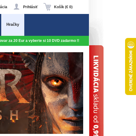
ácia
Prihlásiť
Košík (€ 0)
Hračky
 tovar za 20 Eur a vyberte si 10 DVD zadarmo !!