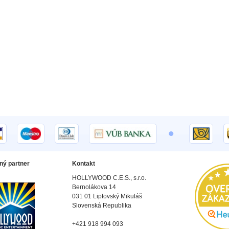
•
ný partner
Kontakt
HOLLYWOOD C.E.S., s.r.o.
Bernolákova 14
031 01 Liptovský Mikuláš
Slovenská Republika
+421 918 994 093