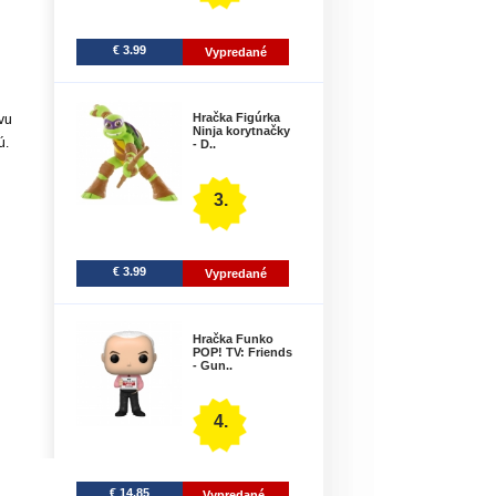
€ 3.99
Vypredané
Hračka Figúrka
vu
Ninja korytnačky
ú.
- D..
3.
€ 3.99
Vypredané
Hračka Funko
POP! TV: Friends
- Gun..
4.
€ 14.85
Vypredané.