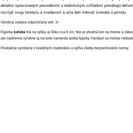
detailov spracovaným prevedením a realistickým vzhľadom pomáhajú deťom
rozvíjať svoju fantáziu a zvedavosť a učia detí milovať zvieratá a prírodu.
Výrobca uvádza odporúčaný vek: 3+
Figúrka
kohúta
má na výšku aj šírku cca 6 cm. Nie je vhodná len na hranie a zába
ale nádherne vynikne aj na torte namiesto jedlej figúrky. Fantázii sa medze neklad
Produkt je vyrobený z kvalitných materiálov a spĺňa všetky bezpečnostné normy.