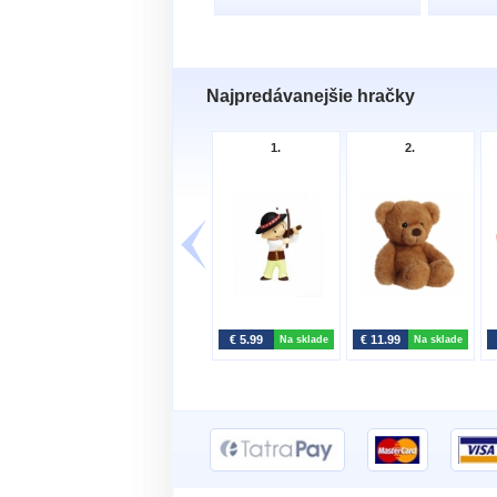
Najpredávanejšie hračky
1.
2.
€ 5.99
€ 11.99
Na sklade
Na sklade