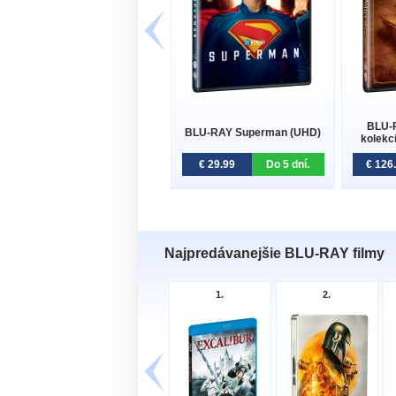
BLU-R
BLU-RAY Superman (UHD)
kolekc
€ 29.99
Do 5 dní.
€ 126
Najpredávanejšie BLU-RAY filmy
1.
2.