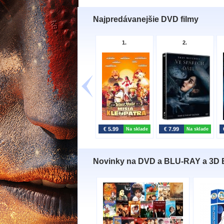
Najpredávanejšie DVD filmy
1.
2.
€ 5.99
€ 7.99
Na sklade
Na sklade
Novinky na DVD a BLU-RAY a 3D