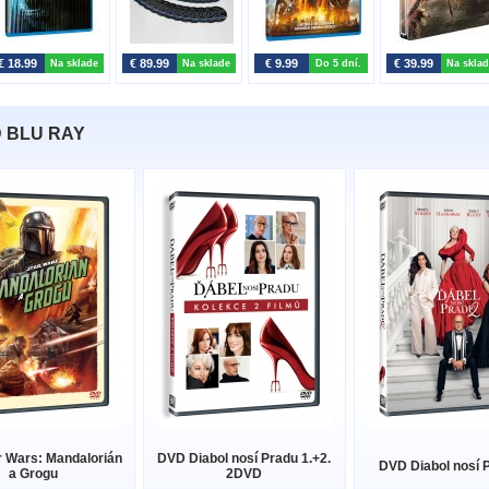
€ 18.99
€ 89.99
€ 9.99
€ 39.99
Na sklade
Na sklade
Do 5 dní.
Na sklad
D BLU RAY
 Wars: Mandalorián
DVD Diabol nosí Pradu 1.+2.
DVD Diabol nosí 
a Grogu
2DVD