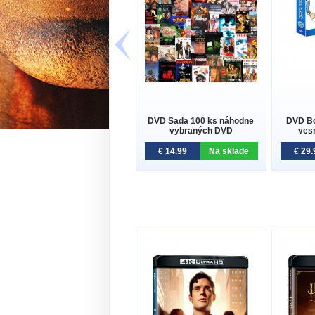
DVD Sada 100 ks náhodne
DVD Bol
vybraných DVD
ves
€ 14.99
Na sklade
€ 29.