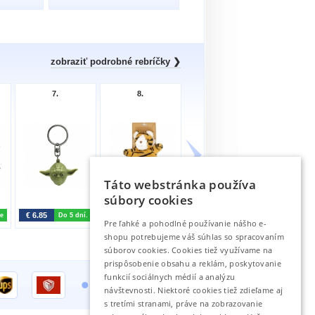
zobraziť podrobné rebríčky ❯
7.
8.
9.
10
Táto webstránka používa
súbory cookies
€ 6.85
€ 14.99
€ 7.85
€ 16.85
e
Do 5 dní.
Na sklade
Skladom u
S
Pre ľahké a pohodlné používanie nášho e-
dodávateľa
d
- zvyčajne
shopu potrebujeme váš súhlas so spracovaním
odosielame
o
do 7-30
súborov cookies. Cookies tiež využívame na
dní.
prispôsobenie obsahu a reklám, poskytovanie
•
funkcií sociálnych médií a analýzu
návštevnosti. Niektoré cookies tiež zdieľame aj
s tretími stranami, práve na zobrazovanie