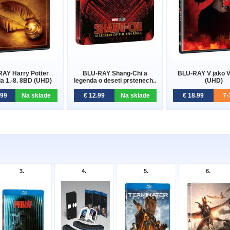
AY Harry Potter
BLU-RAY Shang-Chi a
BLU-RAY V jako 
ia 1.-8. 8BD (UHD)
legenda o deseti prstenech..
(UHD)
.99
Na sklade
€ 12.99
Na sklade
€ 18.99
7-
3.
4.
5.
6.