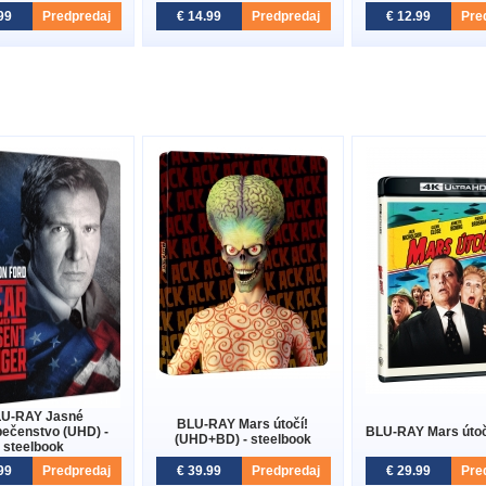
99
Predpredaj
€ 14.99
Predpredaj
€ 12.99
Pre
U-RAY Jasné
BLU-RAY Mars útočí!
ečenstvo (UHD) -
BLU-RAY Mars útoč
(UHD+BD) - steelbook
steelbook
99
Predpredaj
€ 39.99
Predpredaj
€ 29.99
Pre