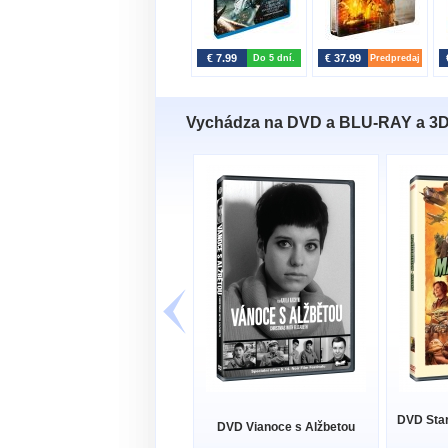
€ 7.99
€ 37.99
Do 5 dní.
Predpredaj
Vychádza na DVD a BLU-RAY a 3
DVD Star
DVD Vianoce s Alžbetou