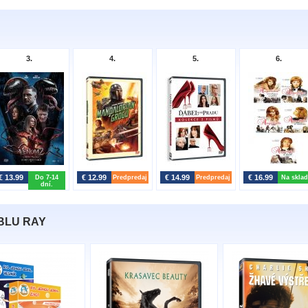
3.
4.
5.
6.
€ 13.99
€ 12.99
€ 14.99
€ 16.99
Do 7-14
Predpredaj
Predpredaj
Na sklad
dní.
 BLU RAY