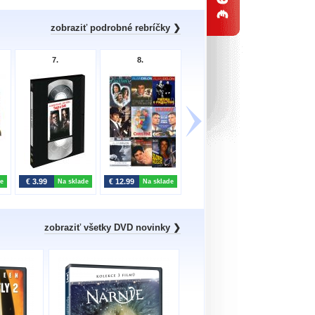
zobraziť podrobné rebríčky ❯
7.
8.
9.
10
€ 3.99
€ 12.99
€ 9.99
€ 7.99
e
Na sklade
Na sklade
Na sklade
zobraziť všetky DVD novinky ❯