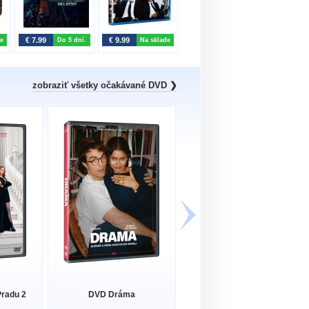
€ 7.99
€ 9.99
€ 7.99
€ 17.99
e
Do 5 dní.
Na sklade
Do 5 dní.
zobraziť všetky očakávané DVD ❯
DVD Želanie k narodeninám
Pradu 2
DVD Dráma
(2DVD)