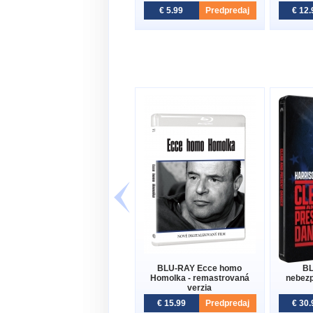
€ 5.99
Predpredaj
€ 12.
BLU-RAY Ecce homo
BL
Homolka - remastrovaná
nebezp
verzia
€ 15.99
Predpredaj
€ 30.