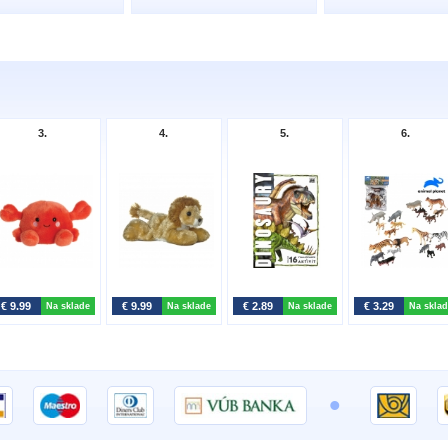
3.
4.
5.
6.
€ 9.99
€ 9.99
€ 2.89
€ 3.29
Na sklade
Na sklade
Na sklade
Na sklad
•