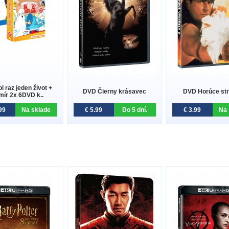
 raz jeden život +
DVD Čierny krásavec
DVD Horúce str
mír 2x 6DVD k..
99
Na sklade
€ 5.99
Do 5 dní.
€ 3.99
Na 