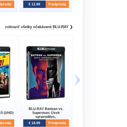
dpredaj
€ 12.99
Predpredaj
€ 14.99
Predpredaj
zobraziť všetky očakávané BLU-RAY ❯
BLU-RAY Batman vs.
BLU-RAY Útok z hlbín BD
í! (UHD)
Superman: Úsvit
(UHD) - steelbook
spravodlivo..
dpredaj
€ 18.99
Predpredaj
€ 32.99
Predpredaj