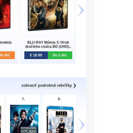
Vendeta
BLU-RAY Múmia 3: Hrob
BLU-RAY Nezvratný osud:
dračieho cisára BD (UHD)..
Pokrvné puto (UHD)
30 dní
€ 18.99
Do 5 dní.
€ 29.99
Na sklade
zobraziť podrobné rebríčky ❯
7.
8.
9.
10