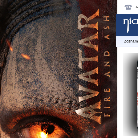
+
Zoznam 