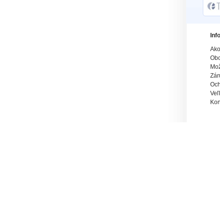
Inf
Ako
Obc
Mož
Zár
Och
Veľ
Kon