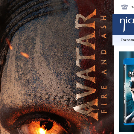
+
Zoznam 