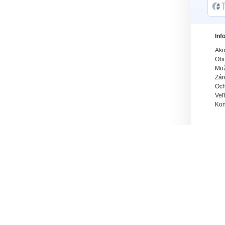
Inf
Ako
Obc
Mož
Zár
Och
Veľ
Kon