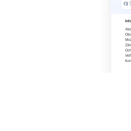
Inf
Ako
Obc
Mož
Zár
Och
Veľ
Kon