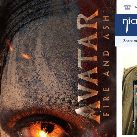
+
Zoznam 