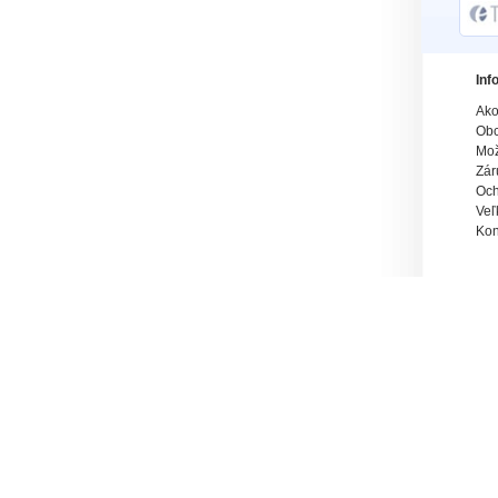
Inf
Ako
Obc
Mož
Zár
Och
Veľ
Kon