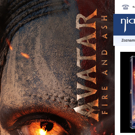
+
Zoznam 