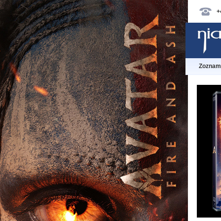
+
Zoznam 