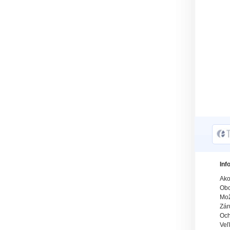
Inf
Ako
Obc
Mož
Zár
Och
Veľ