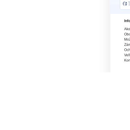
Inf
Ako
Obc
Mož
Zár
Och
Veľ
Kon