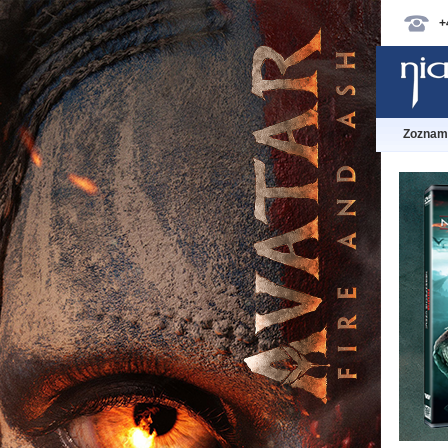
+
Zoznam 