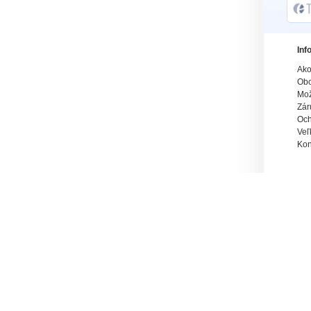
Inf
Ako
Obc
Mož
Zár
Och
Veľ
Kon