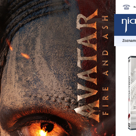
+
Zoznam 