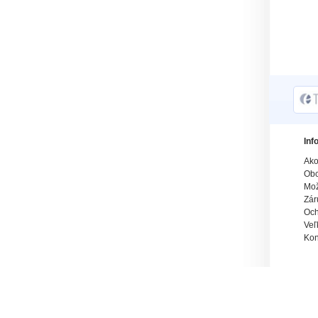
Inf
Ako
Obc
Mož
Zár
Och
Veľ
Kon