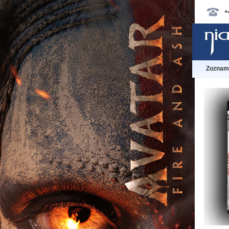
+
Zoznam 