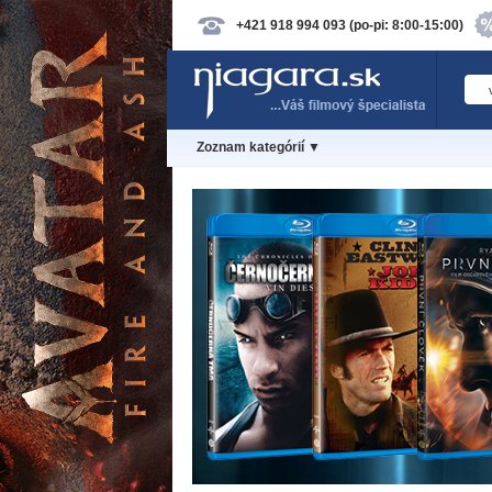
+421 918 994 093 (po-pi: 8:00-15:00)
Zoznam kategórií ▼