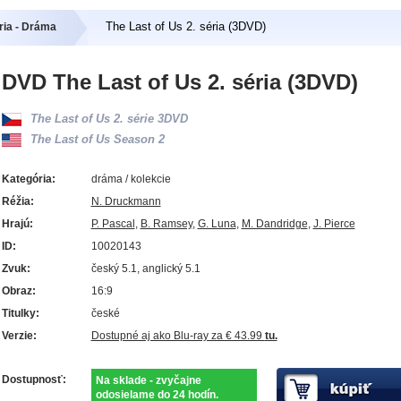
The Last of Us 2. séria (3DVD)
ria - Dráma
DVD The Last of Us 2. séria (3DVD)
The Last of Us 2. série 3DVD
The Last of Us Season 2
Kategória:
dráma / kolekcie
Réžia:
N. Druckmann
Hrajú:
P. Pascal
,
B. Ramsey
,
G. Luna
,
M. Dandridge
,
J. Pierce
ID:
10020143
Zvuk:
český 5.1, anglický 5.1
Obraz:
16:9
Titulky:
české
Verzie:
Dostupné aj ako Blu-ray za € 43.99
tu.
Dostupnosť:
Na sklade - zvyčajne
odosielame do 24 hodín.