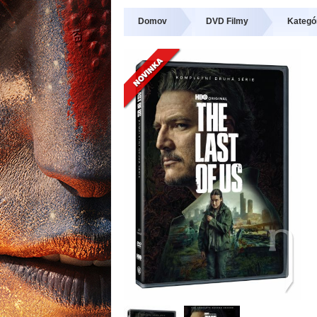
Domov
DVD Filmy
Kategó