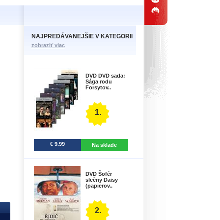
NAJPREDÁVANEJŠIE V KATEGORII
zobraziť viac
DVD DVD sada:
Sága rodu
Forsytov..
1.
€ 9.99
Na sklade
DVD Šofér
slečny Daisy
(papierov..
2.