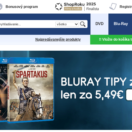
Bonusový program
Registr
DVD
Blu-Ray
Najpredávanejšie produkty
!! Vložte do košíka