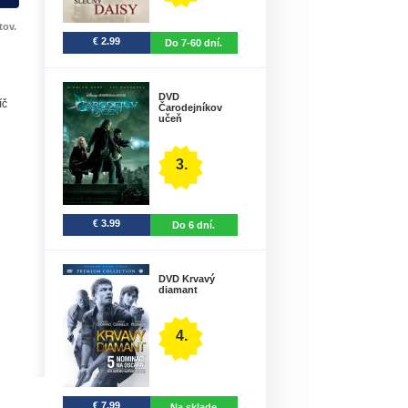
tov.
€ 2.99
Do 7-60 dní.
DVD
íč
Čarodejníkov
učeň
3.
€ 3.99
Do 6 dní.
DVD Krvavý
diamant
4.
€ 7.99
Na sklade