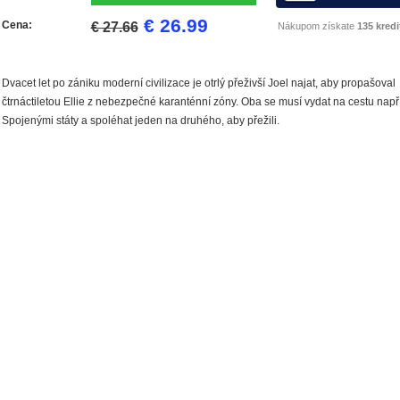
€ 26.99
Cena:
€ 27.66
Nákupom získate
135 kredi
Dvacet let po zániku moderní civilizace je otrlý přeživší Joel najat, aby propašoval
čtrnáctiletou Ellie z nebezpečné karanténní zóny. Oba se musí vydat na cestu např
Spojenými státy a spoléhat jeden na druhého, aby přežili.