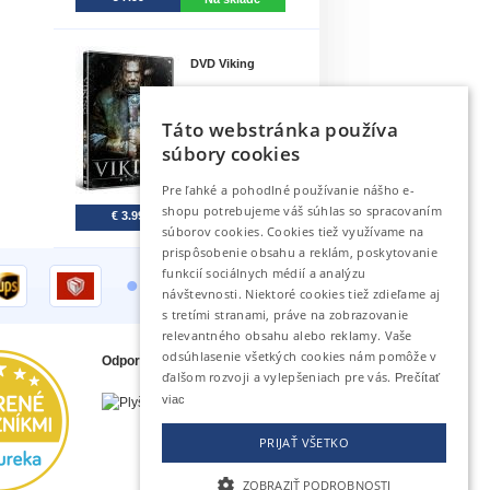
DVD Viking
5.
Táto webstránka používa
súbory cookies
Pre ľahké a pohodlné používanie nášho e-
shopu potrebujeme váš súhlas so spracovaním
€ 3.99
Do 6 dní.
súborov cookies. Cookies tiež využívame na
prispôsobenie obsahu a reklám, poskytovanie
•
funkcií sociálnych médií a analýzu
návštevnosti. Niektoré cookies tiež zdieľame aj
s tretími stranami, práve na zobrazovanie
relevantného obsahu alebo reklamy. Vaše
odsúhlasenie všetkých cookies nám pomôže v
Odporúčame tiež
ďalšom rozvoji a vylepšeniach pre vás.
Prečítať
viac
PRIJAŤ VŠETKO
ZOBRAZIŤ PODROBNOSTI