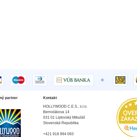
•
ný partner
Kontakt
HOLLYWOOD C.E.S., s.r.o.
Bernolákova 14
031 01 Liptovský Mikuláš
Slovenská Republika
+421 918 994 093