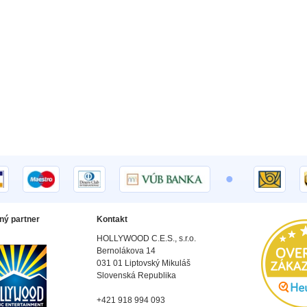
•
ný partner
Kontakt
HOLLYWOOD C.E.S., s.r.o.
Bernolákova 14
031 01 Liptovský Mikuláš
Slovenská Republika
+421 918 994 093