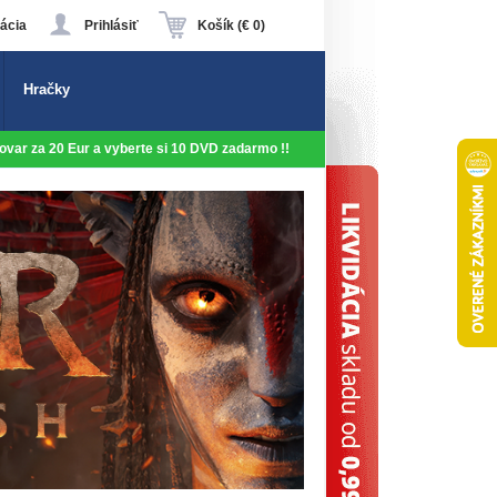
ácia
Prihlásiť
Košík (€ 0)
Hračky
 tovar za 20 Eur a vyberte si 10 DVD zadarmo !!