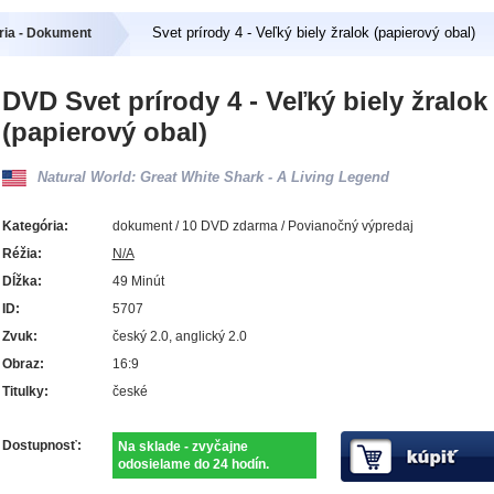
Svet prírody 4 - Veľký biely žralok (papierový obal)
ria - Dokument
DVD Svet prírody 4 - Veľký biely žralok
(papierový obal)
Natural World: Great White Shark - A Living Legend
Kategória:
dokument / 10 DVD zdarma / Povianočný výpredaj
Réžia:
N/A
Dĺžka:
49 Minút
ID:
5707
Zvuk:
český 2.0, anglický 2.0
Obraz:
16:9
Titulky:
české
Dostupnosť:
Na sklade - zvyčajne
odosielame do 24 hodín.