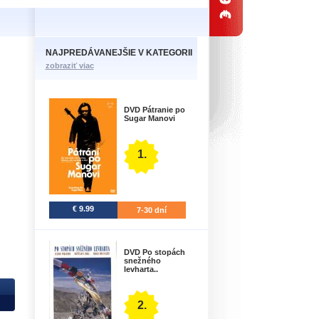
NAJPREDÁVANEJŠIE V KATEGORII
zobraziť viac
DVD Pátranie po
Sugar Manovi
1.
€ 9.99
7-30 dní
DVD Po stopách
snežného
levharta..
2.