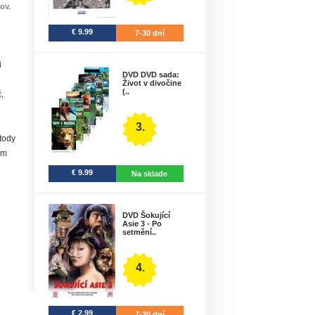
ov.
€ 9.99
7-30 dní
i
DVD DVD sada:
Život v divočine
(..
,
3.
etody
ém
€ 9.99
Na sklade
DVD Šokující
Asie 3 - Po
setmění..
4.
€ 2.99
7-30 dní