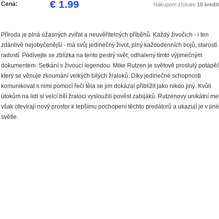
€ 1.99
Cena:
Nákupom získate
10 kredit
Příroda je plná úžasných zvířat a neuvěřitelných příběhů. Každý živočich - i ten
zdánlivě nejobyčenější - má svůj jedinečný život, plný každodenních bojů, starostí 
radostí. Podívejte se zblízka na tento pestrý svět, odhalený tímto výjimečným
dokumentem. Setkání s živoucí legendou. Mike Rutzen je světově proslulý potápěč
který se věnuje zkoumání velkých bílých žraloků. Díky jedinečné schopnosti
komunikovat s nimi pomocí řeči těla se jim dokázal přiblížit jako nikdo jiný. Kvůli
útokům na lidi si velcí bílí žraloci vysloužili pověst zabijáků. Rutzenovy unikátní m
však otevírají nový prostor k lepšímu pochopení těchto predátorů a ukazují je v jin
světle.